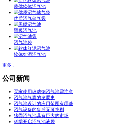
质优软体沼气池
优质沼气储气袋
黑膜沼气池
沼气池袋
软体红泥沼气池
更多..
公司新闻
买家使用玻璃钢沼气池需注意
沼气池气囊的发展史
沼气池设计的应用范围有哪些
沼气设备的售后无可挑剔
猪粪沼气池具有巨大的市场
科学开启沼气池液袋