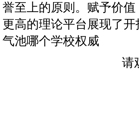
誉至上的原则。赋予价值
更高的理论平台展现了开
气池哪个学校权威
请