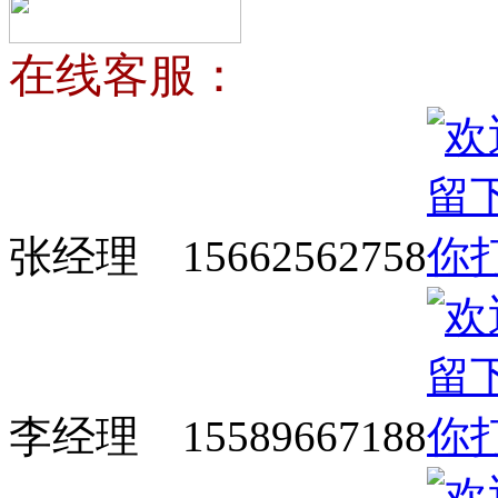
在线客服：
张经理 15662562758
李经理 15589667188