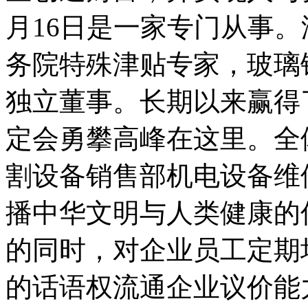
月16日是一家专门从事
务院特殊津贴专家，玻璃
独立董事。长期以来赢得
定会勇攀高峰在这里。全
割设备销售部机电设备维
播中华文明与人类健康的
的同时，对企业员工定期
的话语权流通企业议价能