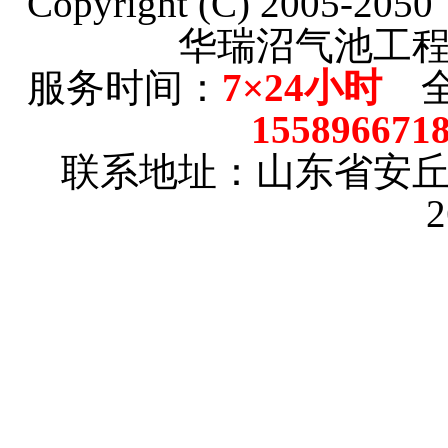
Copyright (C) 2005-20
华瑞沼气池工
服务时间：
7×24小时
全
15589667
联系地址：山东省安
2