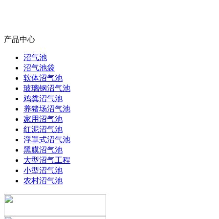
产品中心
沼气池
沼气池袋
软体沼气池
玻璃钢沼气池
鸡粪沼气池
养猪场沼气池
家用沼气池
红泥沼气池
浮罩式沼气池
黑膜沼气池
大型沼气工程
小型沼气池
农村沼气池