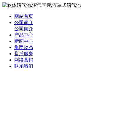
网站首页
公司简介
公司简介
产品中心
新闻中心
集团动态
售后服务
网络营销
联系我们