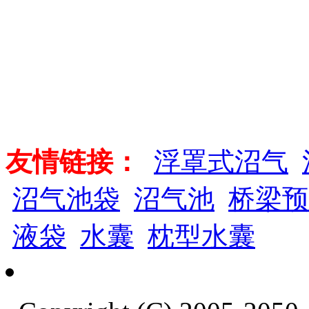
友情链接：
浮罩式沼气
沼气池袋
沼气池
桥梁预
液袋
水囊
枕型水囊