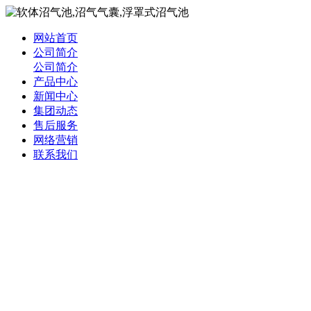
网站首页
公司简介
公司简介
产品中心
新闻中心
集团动态
售后服务
网络营销
联系我们