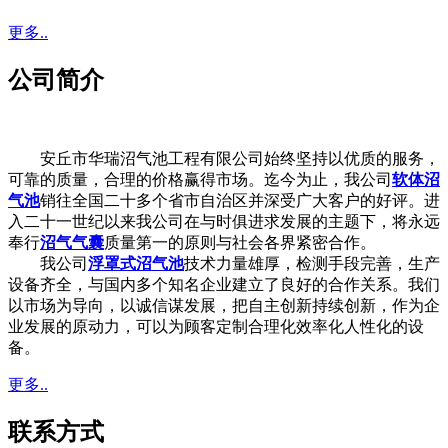
更多..
公司简介
安丘市华瑞沼气池工程有限公司始终坚持以优质的服务，
可靠的质量，合理的价格赢得市场。迄今为止，我公司
软体沼
气池
销往全国二十多个省市自治区并深受广大客户的好评。进
入二十一世纪以来我公司在与时俱进求发展的主题下，将永远
奉行
沼气气囊
质量第一的原则与社会各界紧密合作。
我公司
浮罩式沼气池
技术力量雄厚，检测手段完善，生产
设备齐全，与国内多个知名企业建立了良好的合作关系。我们
以市场为导向，以诚信谋发展，把自主创新持续创新，作为企
业发展的原动力，可以为顾客定制合理化效率化人性化的设
备。
更多..
联系方式