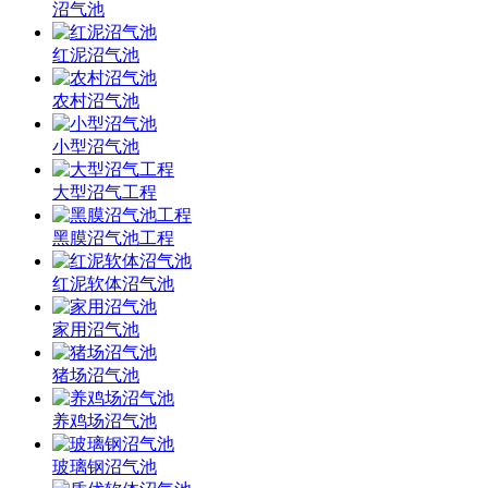
沼气池
红泥沼气池
农村沼气池
小型沼气池
大型沼气工程
黑膜沼气池工程
红泥软体沼气池
家用沼气池
猪场沼气池
养鸡场沼气池
玻璃钢沼气池