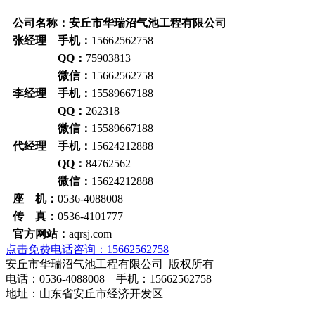
公司名称：安丘市华瑞沼气池工程有限公司
张经理 手机：
15662562758
QQ：
75903813
微信：
15662562758
李经理 手机：
15589667188
QQ：
262318
微信：
15589667188
代经理 手机：
15624212888
QQ：
84762562
微信：
15624212888
座 机：
0536-4088008
传 真：
0536-4101777
官方网站：
aqrsj.com
点击免费电话咨询：15662562758
安丘市华瑞沼气池工程有限公司 版权所有
电话：0536-4088008 手机：15662562758
地址：山东省安丘市经济开发区