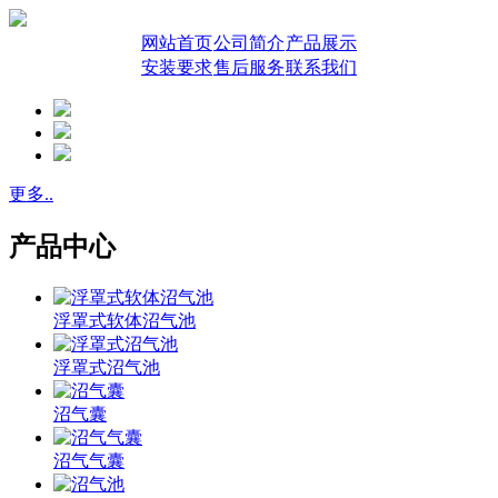
网站首页
公司简介
产品展示
安装要求
售后服务
联系我们
更多..
产品中心
浮罩式软体沼气池
浮罩式沼气池
沼气囊
沼气气囊