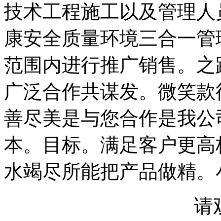
技术工程施工以及管理人
康安全质量环境三合一管
范围内进行推广销售。之
广泛合作共谋发。微笑款
善尽美是与您合作是我公
本。目标。满足客户更高
水竭尽所能把产品做精。
请