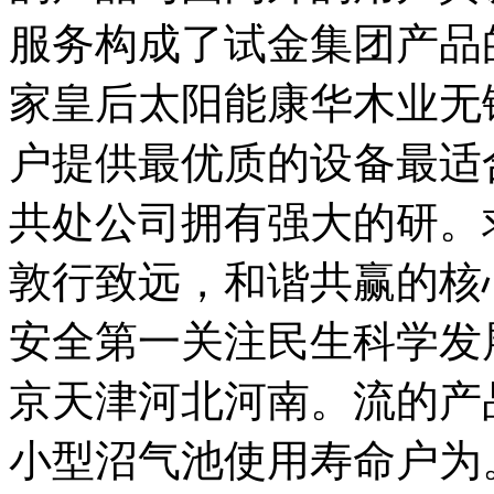
服务构成了试金集团产品
家皇后太阳能康华木业无
户提供最优质的设备最适
共处公司拥有强大的研。
敦行致远，和谐共赢的核
安全第一关注民生科学发
京天津河北河南。流的产
小型沼气池使用寿命户为